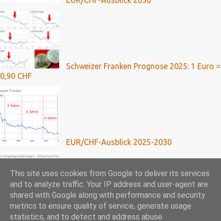
EUR/CHF-Ausblick 2030
Schweizer Franken Prognose 2025: 1 Euro =
0,90 CHF
EUR/CHF-Ausblick 2025-2030
This site uses cookies from Google to deliver its services
and to analyze traffic. Your IP address and user-agent are
shared with Google along with performance and security
metrics to ensure quality of service, generate usage
Franken-Kredite: Umfassende Analyse mit
statistics, and to detect and address abuse.
Ausblick bis 2024