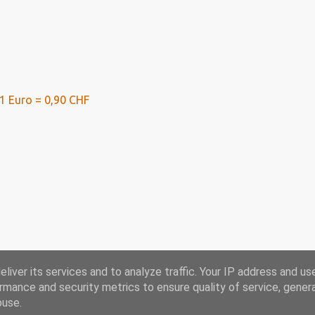
1 Euro = 0,90 CHF
liver its services and to analyze traffic. Your IP address and us
rmance and security metrics to ensure quality of service, gene
se mit Ausblick bis 2024
buse.