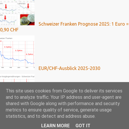
Schweizer Franken Prognose 2025: 1 Euro =
0,90 CHF
EUR/CHF-Ausblick 2025-2030
This site uses cookies from Google to deliver its services
and to analyze traffic. Your IP address and user-agent are
shared with Google along with performance and security
Franken-Kredite: Umfassende Analyse mit
metrics to ensure quality of service, generate usage
Ausblick bis 2024
statistics, and to detect and address abuse.
LEARN MORE
GOT IT