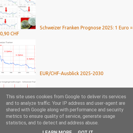
Schweizer Franken Prognose 2025: 1 Euro =
0,90 CHF
EUR/CHF-Ausblick 2025-2030
This site uses cookies from Google to deliver its services
and to analyze traffic. Your IP address and user-agent are
shared with Google along with performance and security
Franken-Kredite: Umfassende Analyse mit
metrics to ensure quality of service, generate usage
Ausblick bis 2024
statistics, and to detect and address abuse.
LEARN MORE
GOT IT