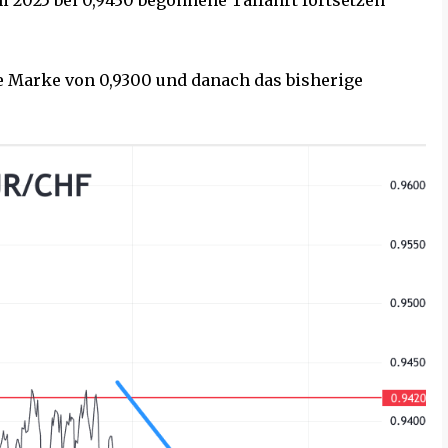
 2025 bei 0,9430 begonnene Talfahrt fortsetzen
e Marke von 0,9300 und danach das bisherige