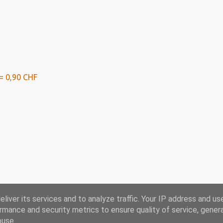
= 0,90 CHF
liver its services and to analyze traffic. Your IP address and us
rmance and security metrics to ensure quality of service, gene
Ausblick bis 2024
buse.