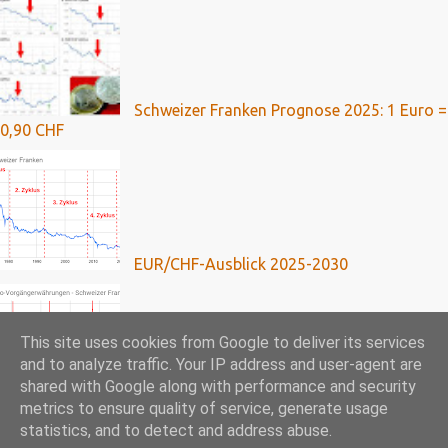
Schweizer Franken Prognose 2025: 1 Euro =
0,90 CHF
EUR/CHF-Ausblick 2025-2030
This site uses cookies from Google to deliver its services
and to analyze traffic. Your IP address and user-agent are
shared with Google along with performance and security
Franken-Kredite: Umfassende Analyse mit
metrics to ensure quality of service, generate usage
Ausblick bis 2024
statistics, and to detect and address abuse.