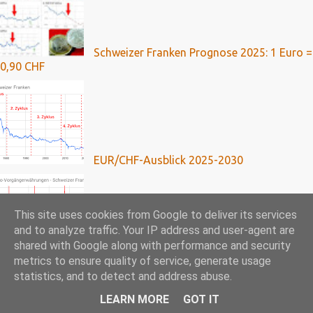
Schweizer Franken Prognose 2025: 1 Euro =
0,90 CHF
EUR/CHF-Ausblick 2025-2030
This site uses cookies from Google to deliver its services
and to analyze traffic. Your IP address and user-agent are
shared with Google along with performance and security
Franken-Kredite: Umfassende Analyse mit
metrics to ensure quality of service, generate usage
Ausblick bis 2024
statistics, and to detect and address abuse.
LEARN MORE
GOT IT