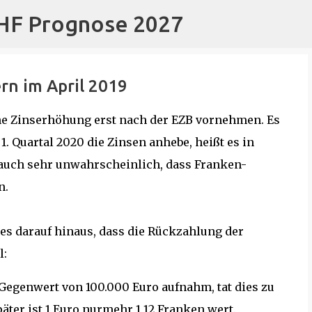
CHF Prognose 2027
Direkt zum Hauptbereich
rn im April 2019
ne Zinserhöhung erst nach der EZB vornehmen. Es
. Quartal 2020 die Zinsen anhebe, heißt es in
 auch sehr unwahrscheinlich, dass Franken-
n.
 es darauf hinaus, dass die Rückzahlung der
l:
Gegenwert von 100.000 Euro aufnahm, tat dies zu
äter ist 1 Euro nurmehr 1,12 Franken wert.