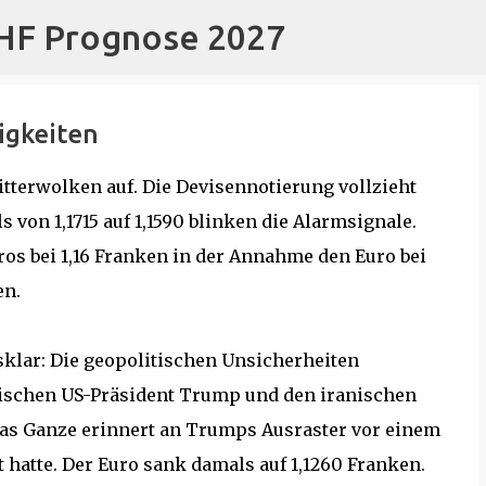
CHF Prognose 2027
Direkt zum Hauptbereich
rigkeiten
terwolken auf. Die Devisennotierung vollzieht
von 1,1715 auf 1,1590 blinken die Alarmsignale.
uros bei 1,16 Franken in der Annahme den Euro bei
en.
asklar: Die geopolitischen Unsicherheiten
ischen US-Präsident Trump und den iranischen
Das Ganze erinnert an Trumps Ausraster vor einem
t hatte. Der Euro sank damals auf 1,1260 Franken.