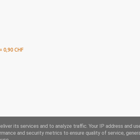
= 0,90 CHF
liver its services and to analyze traffic. Your IP address and us
rmance and security metrics to ensure quality of service, gene
Ausblick bis 2024
buse.