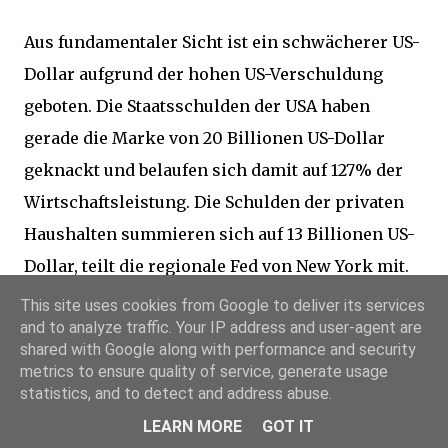
Aus fundamentaler Sicht ist ein schwächerer US-
Dollar aufgrund der hohen US-Verschuldung
geboten. Die Staatsschulden der USA haben
gerade die Marke von 20 Billionen US-Dollar
geknackt und belaufen sich damit auf 127% der
Wirtschaftsleistung. Die Schulden der privaten
Haushalten summieren sich auf 13 Billionen US-
Dollar, teilt die regionale Fed von New York mit.
This site uses cookies from Google to deliver its services
and to analyze traffic. Your IP address and user-agent are
Hinzu kommt ein Leistungsbilanzdefizit im
shared with Google along with performance and security
laufenden Jahr von ca. 500 Milliarden Dollar. Die
metrics to ensure quality of service, generate usage
US-Regierung fährt ein Haushaltsdefizit von ca.
statistics, and to detect and address abuse.
700 Milliarden Dollar, was der Höhe des
LEARN MORE
GOT IT