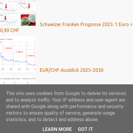
Schweizer Franken Prognose 2025: 1 Euro =
0,90 CHF
EUR/CHF-Ausblick 2025-2030
This site uses cookies from Google to deliver its services
and to analyze traffic. Your IP address and user-agent are
shared with Google along with performance and security
Franken-Kredite: Umfassende Analyse mit
metrics to ensure quality of service, generate usage
Ausblick bis 2024
statistics, and to detect and address abuse.
LEARN MORE
GOT IT