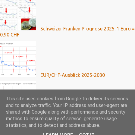
Schweizer Franken Prognose 2025: 1 Euro =
0,90 CHF
EUR/CHF-Ausblick 2025-2030
This site uses cookies from Google to deliver its services
and to analyze traffic. Your IP address and user-agent are
shared with Google along with performance and security
Franken-Kredite: Umfassende Analyse mit
metrics to ensure quality of service, generate usage
Ausblick bis 2024
statistics, and to detect and address abuse.