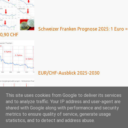
Schweizer Franken Prognose 2025: 1 Euro =
0,90 CHF
EUR/CHF-Ausblick 2025-2030
This site uses cookies from Google to deliver its services
and to analyze traffic. Your IP address and user-agent are
shared with Google along with performance and security
Franken-Kredite: Umfassende Analyse mit
metrics to ensure quality of service, generate usage
Ausblick bis 2024
statistics, and to detect and address abuse.