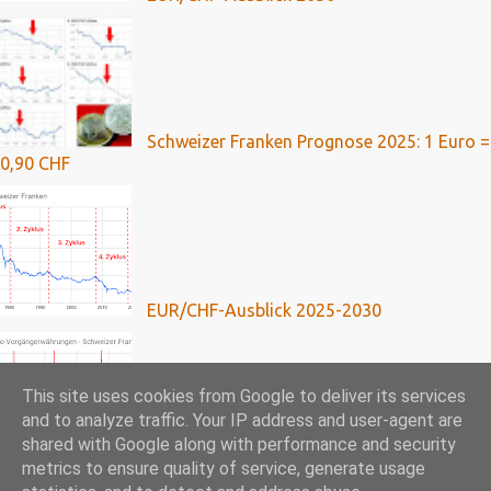
Schweizer Franken Prognose 2025: 1 Euro =
0,90 CHF
EUR/CHF-Ausblick 2025-2030
This site uses cookies from Google to deliver its services
and to analyze traffic. Your IP address and user-agent are
shared with Google along with performance and security
Franken-Kredite: Umfassende Analyse mit
metrics to ensure quality of service, generate usage
Ausblick bis 2024