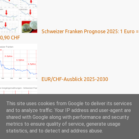
Schweizer Franken Prognose 2025: 1 Euro =
0,90 CHF
EUR/CHF-Ausblick 2025-2030
This site uses cookies from Google to deliver its services
and to analyze traffic. Your IP address and user-agent are
shared with Google along with performance and security
Franken-Kredite: Umfassende Analyse mit
metrics to ensure quality of service, generate usage
Ausblick bis 2024
statistics, and to detect and address abuse.